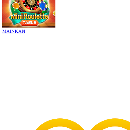
MAINKAN