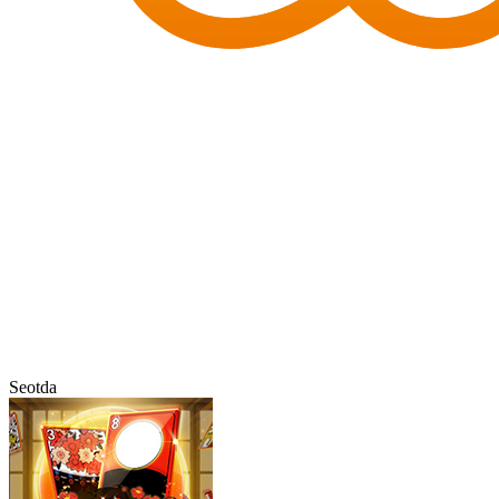
Seotda