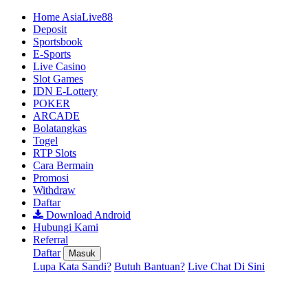
Home AsiaLive88
Deposit
Sportsbook
E-Sports
Live Casino
Slot Games
IDN E-Lottery
POKER
ARCADE
Bolatangkas
Togel
RTP Slots
Cara Bermain
Promosi
Withdraw
Daftar
Download Android
Hubungi Kami
Referral
Daftar
Masuk
Lupa Kata Sandi?
Butuh Bantuan?
Live Chat Di Sini