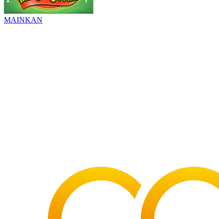
MAINKAN