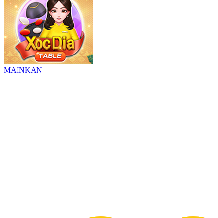
MAINKAN