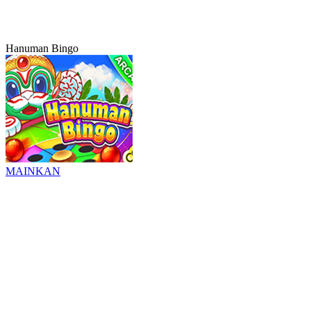
Hanuman Bingo
MAINKAN