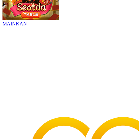
MAINKAN