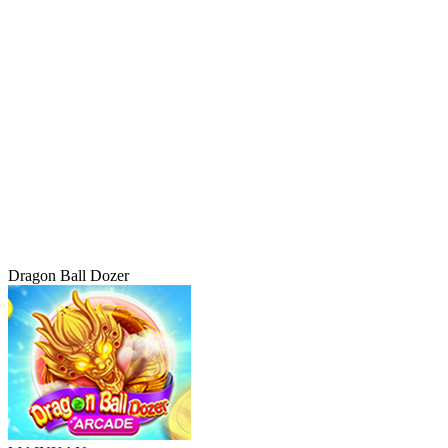
Dragon Ball Dozer