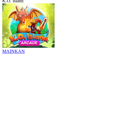
K.O. Island
MAINKAN