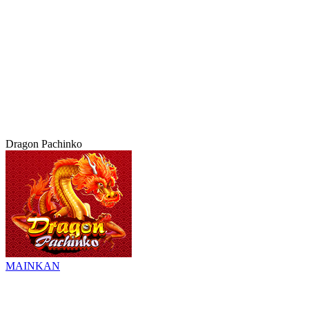
Dragon Pachinko
MAINKAN