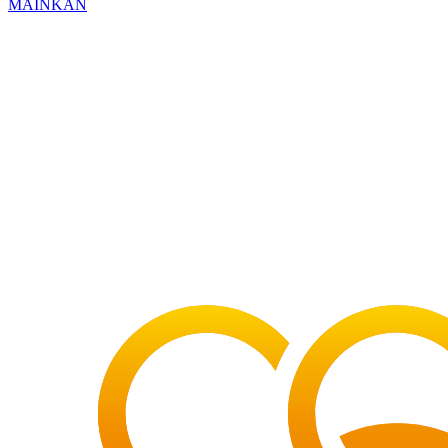
MAINKAN