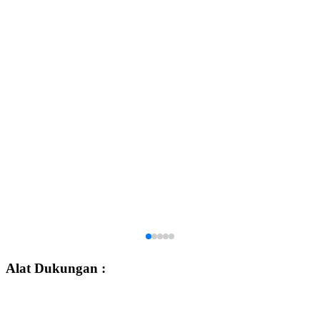
Alat Dukungan :