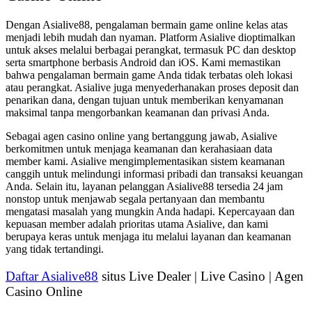
Dengan Asialive88, pengalaman bermain game online kelas atas
menjadi lebih mudah dan nyaman. Platform Asialive dioptimalkan
untuk akses melalui berbagai perangkat, termasuk PC dan desktop
serta smartphone berbasis Android dan iOS. Kami memastikan
bahwa pengalaman bermain game Anda tidak terbatas oleh lokasi
atau perangkat. Asialive juga menyederhanakan proses deposit dan
penarikan dana, dengan tujuan untuk memberikan kenyamanan
maksimal tanpa mengorbankan keamanan dan privasi Anda.
Sebagai agen casino online yang bertanggung jawab, Asialive
berkomitmen untuk menjaga keamanan dan kerahasiaan data
member kami. Asialive mengimplementasikan sistem keamanan
canggih untuk melindungi informasi pribadi dan transaksi keuangan
Anda. Selain itu, layanan pelanggan Asialive88 tersedia 24 jam
nonstop untuk menjawab segala pertanyaan dan membantu
mengatasi masalah yang mungkin Anda hadapi. Kepercayaan dan
kepuasan member adalah prioritas utama Asialive, dan kami
berupaya keras untuk menjaga itu melalui layanan dan keamanan
yang tidak tertandingi.
Daftar Asialive88
situs Live Dealer | Live Casino | Agen
Casino Online