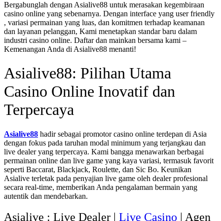
Bergabunglah dengan Asialive88 untuk merasakan kegembiraan
casino online yang sebenarnya. Dengan interface yang user friendly
, variasi permainan yang luas, dan komitmen terhadap keamanan
dan layanan pelanggan, Kami menetapkan standar baru dalam
industri casino online. Daftar dan mainkan bersama kami –
Kemenangan Anda di Asialive88 menanti!
Asialive88: Pilihan Utama
Casino Online Inovatif dan
Terpercaya
Asialive88
hadir sebagai promotor casino online terdepan di Asia
dengan fokus pada taruhan modal minimum yang terjangkau dan
live dealer yang terpercaya. Kami bangga menawarkan berbagai
permainan online dan live game yang kaya variasi, termasuk favorit
seperti Baccarat, Blackjack, Roulette, dan Sic Bo. Keunikan
Asialive terletak pada penyajian live game oleh dealer profesional
secara real-time, memberikan Anda pengalaman bermain yang
autentik dan mendebarkan.
Asialive : Live Dealer |
Live Casino
| Agen