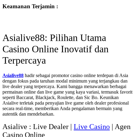
Keamanan Terjamin :
Asialive88: Pilihan Utama
Casino Online Inovatif dan
Terpercaya
Asialive88
hadir sebagai promotor casino online terdepan di Asia
dengan fokus pada taruhan modal minimum yang terjangkau dan
live dealer yang terpercaya. Kami bangga menawarkan berbagai
permainan online dan live game yang kaya variasi, termasuk favorit
seperti Baccarat, Blackjack, Roulette, dan Sic Bo. Keunikan
Asialive terletak pada penyajian live game oleh dealer profesional
secara real-time, memberikan Anda pengalaman bermain yang
autentik dan mendebarkan.
Asialive : Live Dealer |
Live Casino
| Agen
Casino Online