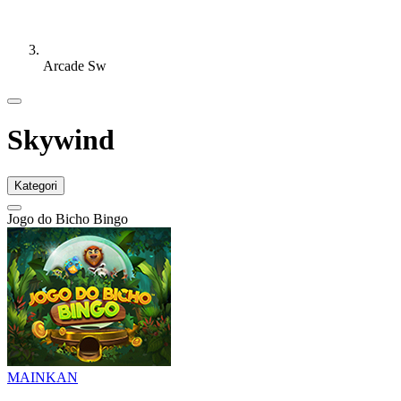
Arcade Sw
Skywind
Kategori
Jogo do Bicho Bingo
MAINKAN