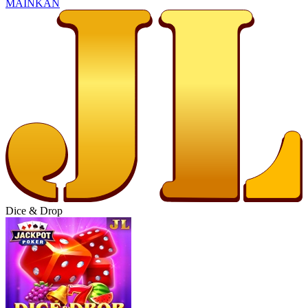
MAINKAN
Dice & Drop