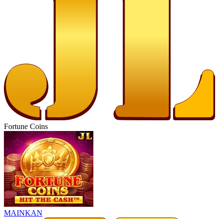
Fortune Coins
MAINKAN