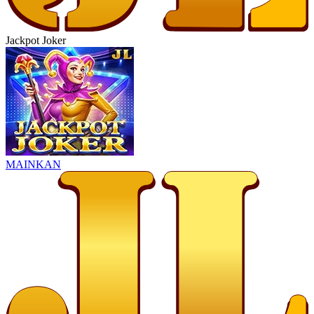
Jackpot Joker
MAINKAN