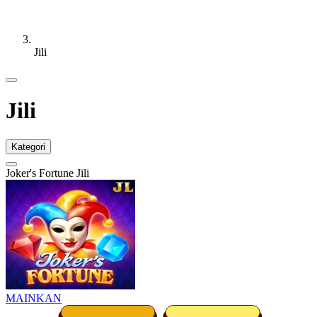
Jili
Jili
Kategori
Joker's Fortune Jili
MAINKAN