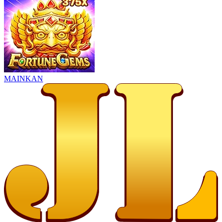
MAINKAN