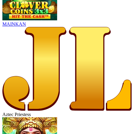
MAINKAN
Aztec Priestess