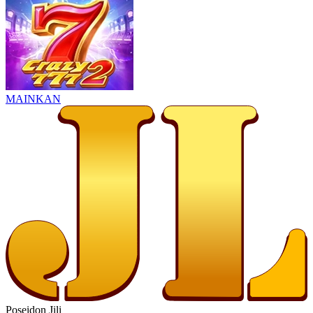
MAINKAN
Poseidon Jili