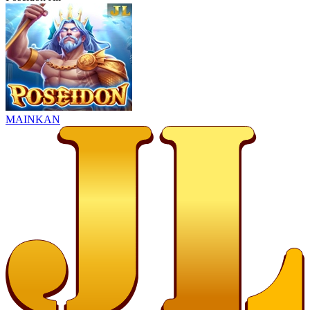
MAINKAN